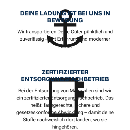
⚓
DEINE LADUNG IST BEI UNS IN
BEWEGUNG
Wir transportieren Deine Güter pünktlich und
zuverlässig – mit Erfahrung und moderner
Flotte.
ZERTIFIZIERTER
📑
ENTSORGUNGSFACHBETRIEB
Bei der Entsorgung von Materialien sind wir
ein zertifizierter Entsorgungsfachbetrieb. Das
heißt: fachgerechte, sichere und
gesetzeskonforme Abwicklung – damit deine
Stoffe nachweislich dort landen, wo sie
hingehören.