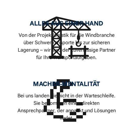
🏗️
ALLES AUS EINER HAND
Von der Projektlogistik für die Windbranche
über Schwertransporte bis zur sicheren
Lagerung – wir sind der zuverlässige Partner
für Ihre Transportaufgaben.
💪
MACHER-MENTALITÄT
Bei uns landen Sie nicht in der Warteschleife.
Sie bekommen einen direkten
Ansprechpartner, der anpackt und Lösungen
findet.